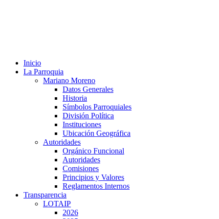
Inicio
La Parroquia
Mariano Moreno
Datos Generales
Historia
Símbolos Parroquiales
División Política
Instituciones
Ubicación Geográfica
Autoridades
Orgánico Funcional
Autoridades
Comisiones
Principios y Valores
Reglamentos Internos
Transparencia
LOTAIP
2026