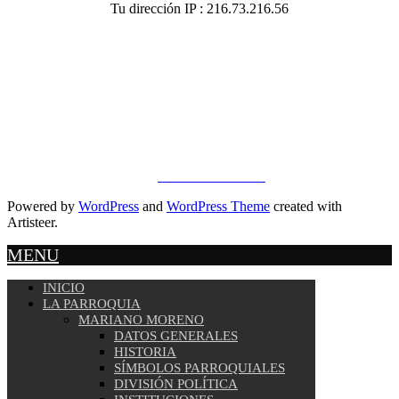
Tu dirección IP : 216.73.216.56
Direccion:
Parroquia Mariano Moreno - Calle Rojas y 14 de
Febrero(Frente a las canchas de uso múltiple)
Oficina:
07-3053 219
email:
info@marinomoreno.gob.ec
Copyright © 2019 - 2023.
ILION SYSTEMS
.
Powered by
WordPress
and
WordPress Theme
created with
Artisteer.
MENU
INICIO
LA PARROQUIA
MARIANO MORENO
DATOS GENERALES
HISTORIA
SÍMBOLOS PARROQUIALES
DIVISIÓN POLÍTICA