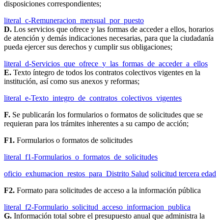
disposiciones correspondientes;
literal_c-Remuneracion_mensual_por_puesto
D.
Los servicios que ofrece y las formas de acceder a ellos, horarios
de atención y demás indicaciones necesarias, para que la ciudadanía
pueda ejercer sus derechos y cumplir sus obligaciones;
literal_d-Servicios_que_ofrece_y_las_formas_de_acceder_a_ellos
E.
Texto íntegro de todos los contratos colectivos vigentes en la
institución, así como sus anexos y reformas;
literal_e-Texto_integro_de_contratos_colectivos_vigentes
F.
Se publicarán los formularios o formatos de solicitudes que se
requieran para los trámites inherentes a su campo de acción;
F1.
Formularios o formatos de solicitudes
literal_f1-Formularios_o_formatos_de_solicitudes
oficio_exhumacion_restos_para_Distrito Salud
solicitud tercera edad
F2.
Formato para solicitudes de acceso a la información pública
literal_f2-Formulario_solicitud_acceso_informacion_publica
G.
Información total sobre el presupuesto anual que administra la