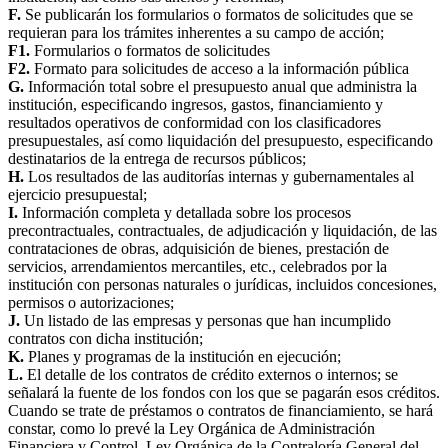
F.
Se publicarán los formularios o formatos de solicitudes que se
requieran para los trámites inherentes a su campo de acción;
F1.
Formularios o formatos de solicitudes
F2.
Formato para solicitudes de acceso a la información pública
G.
Información total sobre el presupuesto anual que administra la
institución, especificando ingresos, gastos, financiamiento y
resultados operativos de conformidad con los clasificadores
presupuestales, así como liquidación del presupuesto, especificando
destinatarios de la entrega de recursos públicos;
H.
Los resultados de las auditorías internas y gubernamentales al
ejercicio presupuestal;
I.
Información completa y detallada sobre los procesos
precontractuales, contractuales, de adjudicación y liquidación, de las
contrataciones de obras, adquisición de bienes, prestación de
servicios, arrendamientos mercantiles, etc., celebrados por la
institución con personas naturales o jurídicas, incluidos concesiones,
permisos o autorizaciones;
J.
Un listado de las empresas y personas que han incumplido
contratos con dicha institución;
K.
Planes y programas de la institución en ejecución;
L.
El detalle de los contratos de crédito externos o internos; se
señalará la fuente de los fondos con los que se pagarán esos créditos.
Cuando se trate de préstamos o contratos de financiamiento, se hará
constar, como lo prevé la Ley Orgánica de Administración
Financiera y Control, Ley Orgánica de la Contraloría General del