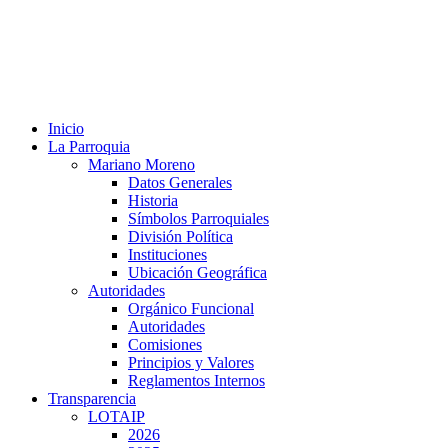
Inicio
La Parroquia
Mariano Moreno
Datos Generales
Historia
Símbolos Parroquiales
División Política
Instituciones
Ubicación Geográfica
Autoridades
Orgánico Funcional
Autoridades
Comisiones
Principios y Valores
Reglamentos Internos
Transparencia
LOTAIP
2026