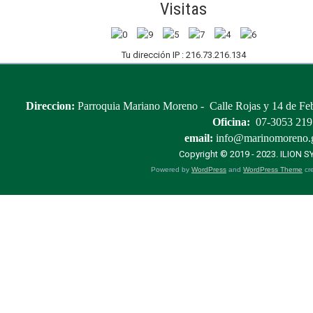
Visitas
Tu dirección IP : 216.73.216.134
Direccion:
Parroquia Mariano Moreno - Calle Rojas y 14 de Febr
Oficina:
07-3053 219
email:
info@marinomoreno.
Copyright © 2019 - 2023.
ILION 
Powered by
WordPress
and
WordPress Theme
cre