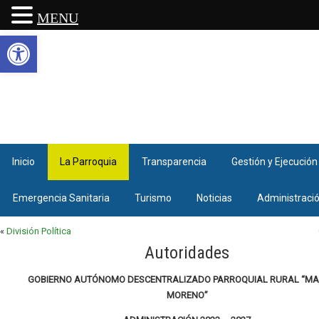
MENU
Abrir barra de herramientas
Inicio
La Parroquia
Transparencia
Gestión y Ejecución
Emergencia Sanitaria
Turismo
Noticias
Administraci
«
División Política
Autoridades
GOBIERNO AUTÓNOMO DESCENTRALIZADO PARROQUIAL RURAL “M
MORENO”