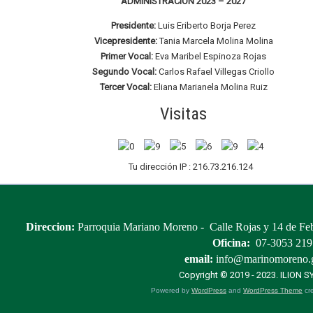
ADMINISTRACIÓN 2023 – 2027
Presidente:
Luis Eriberto Borja Perez
Vicepresidente:
Tania Marcela Molina Molina
Primer Vocal:
Eva Maribel Espinoza Rojas
Segundo Vocal:
Carlos Rafael Villegas Criollo
Tercer Vocal:
Eliana Marianela Molina Ruiz
Visitas
Tu dirección IP : 216.73.216.124
Direccion:
Parroquia Mariano Moreno - Calle Rojas y 14 de Febr
Oficina:
07-3053 219
email:
info@marinomoreno.
Copyright © 2019 - 2023.
ILION 
Powered by
WordPress
and
WordPress Theme
cre