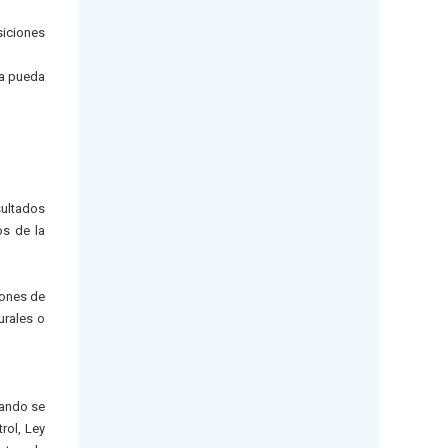
siciones
ía pueda
sultados
os de la
iones de
urales o
uando se
rol, Ley