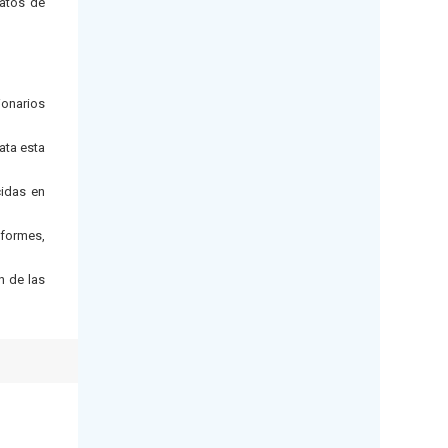
ratos de
ionarios
ata esta
cidas en
nformes,
n de las