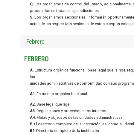
Q.
Los organismos de control del Estado, adicionalmente, pu
producidos en todas sus jurisdicciones;
S.
Los organismos seccionales, informarán oportunamente a
actas de las respectivas sesiones de estos cuerpos colegia
Febrero
FEBRERO
A.
Estructura orgánica funcional, base legal que la rige, re
las
unidades administrativas de conformidad con sus programa
A1.
Estructura orgánica funcional
A2.
Base legal que rige
A3.
Regulaciones y procedimientos internos
A4.
Metas y objetivos de las unidades administrativas
B.
El directorio completo de la institución, así como su distr
B1.
Directorio completo de la institución