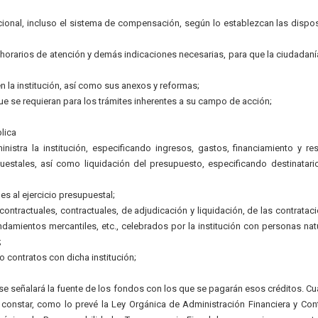
ional, incluso el sistema de compensación, según lo establezcan las dispo
, horarios de atención y demás indicaciones necesarias, para que la ciudadan
n la institución, así como sus anexos y reformas;
ue se requieran para los trámites inherentes a su campo de acción;
lica
istra la institución, especificando ingresos, gastos, financiamiento y re
estales, así como liquidación del presupuesto, especificando destinatari
es al ejercicio presupuestal;
ntractuales, contractuales, de adjudicación y liquidación, de las contratac
ndamientos mercantiles, etc., celebrados por la institución con personas nat
;
 contratos con dicha institución;
; se señalará la fuente de los fondos con los que se pagarán esos créditos. C
 constar, como lo prevé la Ley Orgánica de Administración Financiera y Cont