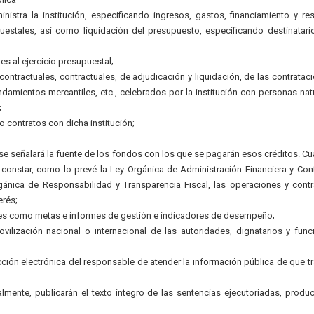
istra la institución, especificando ingresos, gastos, financiamiento y re
estales, así como liquidación del presupuesto, especificando destinatari
es al ejercicio presupuestal;
ntractuales, contractuales, de adjudicación y liquidación, de las contratac
ndamientos mercantiles, etc., celebrados por la institución con personas nat
;
 contratos con dicha institución;
; se señalará la fuente de los fondos con los que se pagarán esos créditos. C
 constar, como lo prevé la Ley Orgánica de Administración Financiera y Cont
rgánica de Responsabilidad y Transparencia Fiscal, las operaciones y cont
erés;
les como metas e informes de gestión e indicadores de desempeño;
ovilización nacional o internacional de las autoridades, dignatarios y func
cción electrónica del responsable de atender la información pública de que tr
almente, publicarán el texto íntegro de las sentencias ejecutoriadas, produ