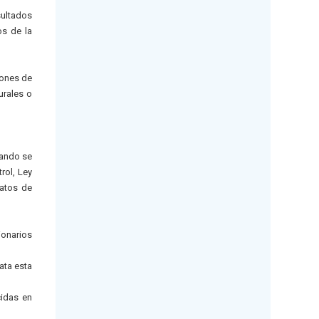
sultados
os de la
iones de
urales o
uando se
rol, Ley
ratos de
ionarios
ata esta
cidas en