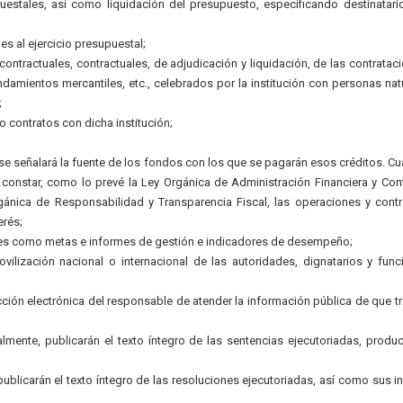
estales, así como liquidación del presupuesto, especificando destinatari
es al ejercicio presupuestal;
ntractuales, contractuales, de adjudicación y liquidación, de las contratac
ndamientos mercantiles, etc., celebrados por la institución con personas nat
;
 contratos con dicha institución;
; se señalará la fuente de los fondos con los que se pagarán esos créditos. C
 constar, como lo prevé la Ley Orgánica de Administración Financiera y Cont
rgánica de Responsabilidad y Transparencia Fiscal, las operaciones y cont
erés;
les como metas e informes de gestión e indicadores de desempeño;
ovilización nacional o internacional de las autoridades, dignatarios y func
cción electrónica del responsable de atender la información pública de que tr
almente, publicarán el texto íntegro de las sentencias ejecutoriadas, produ
blicarán el texto íntegro de las resoluciones ejecutoriadas, así como sus i