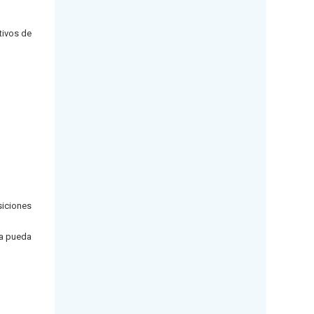
tivos de
siciones
ía pueda