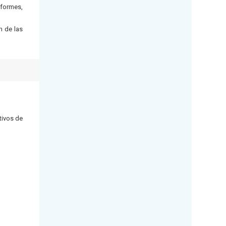
nformes,
n de las
tivos de