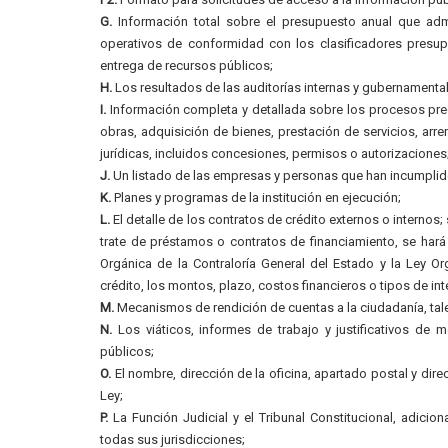
G.
Información total sobre el presupuesto anual que admin
operativos de conformidad con los clasificadores presupu
entrega de recursos públicos;
H.
Los resultados de las auditorías internas y gubernamental
I.
Información completa y detallada sobre los procesos preco
obras, adquisición de bienes, prestación de servicios, arre
jurídicas, incluidos concesiones, permisos o autorizaciones
J.
Un listado de las empresas y personas que han incumplido
K.
Planes y programas de la institución en ejecución;
L.
El detalle de los contratos de crédito externos o internos
trate de préstamos o contratos de financiamiento, se hará
Orgánica de la Contraloría General del Estado y la Ley O
crédito, los montos, plazo, costos financieros o tipos de int
M.
Mecanismos de rendición de cuentas a la ciudadanía, ta
N.
Los viáticos, informes de trabajo y justificativos de m
públicos;
O.
El nombre, dirección de la oficina, apartado postal y dire
Ley;
P.
La Función Judicial y el Tribunal Constitucional, adicion
todas sus jurisdicciones;