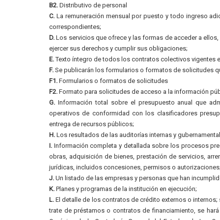
B2.
Distributivo de personal
C.
La remuneración mensual por puesto y todo ingreso adic
correspondientes;
D.
Los servicios que ofrece y las formas de acceder a ellos
ejercer sus derechos y cumplir sus obligaciones;
E.
Texto íntegro de todos los contratos colectivos vigentes e
F.
Se publicarán los formularios o formatos de solicitudes q
F1.
Formularios o formatos de solicitudes
F2.
Formato para solicitudes de acceso a la información púb
G.
Información total sobre el presupuesto anual que admin
operativos de conformidad con los clasificadores presupu
entrega de recursos públicos;
H.
Los resultados de las auditorías internas y gubernamental
I.
Información completa y detallada sobre los procesos preco
obras, adquisición de bienes, prestación de servicios, arre
jurídicas, incluidos concesiones, permisos o autorizaciones
J.
Un listado de las empresas y personas que han incumplido
K.
Planes y programas de la institución en ejecución;
L.
El detalle de los contratos de crédito externos o internos
trate de préstamos o contratos de financiamiento, se hará