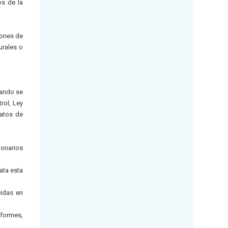
os de la
iones de
urales o
uando se
rol, Ley
ratos de
ionarios
ata esta
cidas en
nformes,