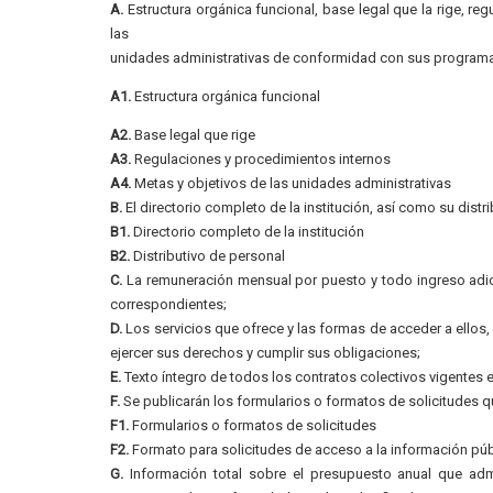
A.
Estructura orgánica funcional, base legal que la rige, re
las
unidades administrativas de conformidad con sus programa
A1.
Estructura orgánica funcional
A2.
Base legal que rige
A3.
Regulaciones y procedimientos internos
A4.
Metas y objetivos de las unidades administrativas
B.
El directorio completo de la institución, así como su distr
B1.
Directorio completo de la institución
B2.
Distributivo de personal
C.
La remuneración mensual por puesto y todo ingreso adic
correspondientes;
D.
Los servicios que ofrece y las formas de acceder a ellos
ejercer sus derechos y cumplir sus obligaciones;
E.
Texto íntegro de todos los contratos colectivos vigentes e
F.
Se publicarán los formularios o formatos de solicitudes q
F1.
Formularios o formatos de solicitudes
F2.
Formato para solicitudes de acceso a la información púb
G.
Información total sobre el presupuesto anual que admin