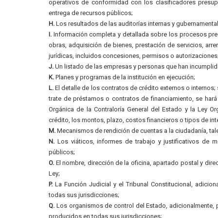
operativos de conformidad con los clasificadores presupu
entrega de recursos públicos;
H.
Los resultados de las auditorías internas y gubernamental
I.
Información completa y detallada sobre los procesos preco
obras, adquisición de bienes, prestación de servicios, arre
jurídicas, incluidos concesiones, permisos o autorizaciones
J.
Un listado de las empresas y personas que han incumplido
K.
Planes y programas de la institución en ejecución;
L.
El detalle de los contratos de crédito externos o internos
trate de préstamos o contratos de financiamiento, se hará
Orgánica de la Contraloría General del Estado y la Ley O
crédito, los montos, plazo, costos financieros o tipos de int
M.
Mecanismos de rendición de cuentas a la ciudadanía, ta
N.
Los viáticos, informes de trabajo y justificativos de m
públicos;
O.
El nombre, dirección de la oficina, apartado postal y dire
Ley;
P.
La Función Judicial y el Tribunal Constitucional, adicion
todas sus jurisdicciones;
Q.
Los organismos de control del Estado, adicionalmente, pu
producidos en todas sus jurisdicciones;