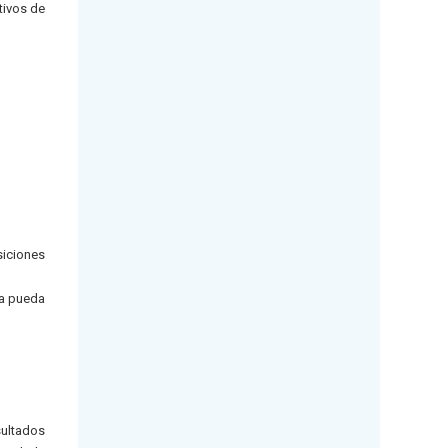
tivos de
siciones
ía pueda
sultados