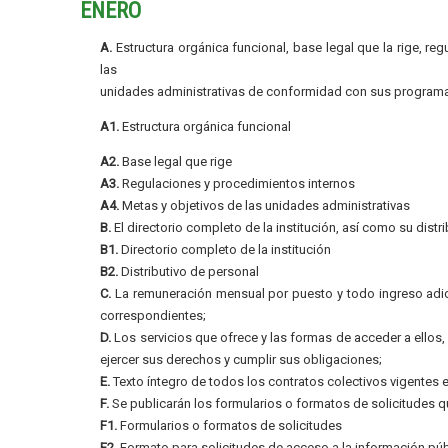
ENERO
A.
Estructura orgánica funcional, base legal que la rige, re
las
unidades administrativas de conformidad con sus programa
A1.
Estructura orgánica funcional
A2.
Base legal que rige
A3.
Regulaciones y procedimientos internos
A4.
Metas y objetivos de las unidades administrativas
B.
El directorio completo de la institución, así como su distr
B1.
Directorio completo de la institución
B2.
Distributivo de personal
C.
La remuneración mensual por puesto y todo ingreso adic
correspondientes;
D.
Los servicios que ofrece y las formas de acceder a ellos
ejercer sus derechos y cumplir sus obligaciones;
E.
Texto íntegro de todos los contratos colectivos vigentes e
F.
Se publicarán los formularios o formatos de solicitudes q
F1.
Formularios o formatos de solicitudes
F2.
Formato para solicitudes de acceso a la información púb