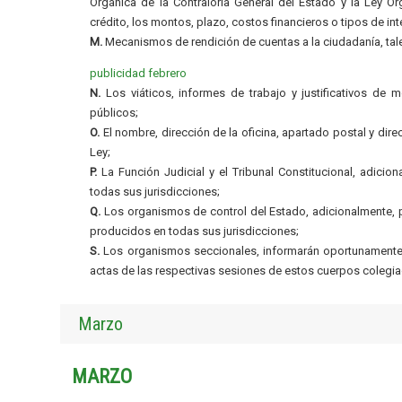
Orgánica de la Contraloría General del Estado y la Ley O
crédito, los montos, plazo, costos financieros o tipos de int
M.
Mecanismos de rendición de cuentas a la ciudadanía, ta
publicidad febrero
N.
Los viáticos, informes de trabajo y justificativos de m
públicos;
O.
El nombre, dirección de la oficina, apartado postal y dire
Ley;
P.
La Función Judicial y el Tribunal Constitucional, adicion
todas sus jurisdicciones;
Q.
Los organismos de control del Estado, adicionalmente, pu
producidos en todas sus jurisdicciones;
S.
Los organismos seccionales, informarán oportunamente a
actas de las respectivas sesiones de estos cuerpos colegia
Marzo
MARZO