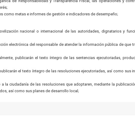
rgánica de Responsabilidad y Transparencia Fiscal, las operaciones y cont
erés;
les como metas e informes de gestión e indicadores de desempeño;
ovilización nacional o internacional de las autoridades, dignatarios y func
cción electrónica del responsable de atender la información pública de que tr
almente, publicarán el texto íntegro de las sentencias ejecutoriadas, produ
blicarán el texto íntegro de las resoluciones ejecutoriadas, así como sus i
 la ciudadanía de las resoluciones que adoptaren, mediante la publicació
dos, así como sus planes de desarrollo local;