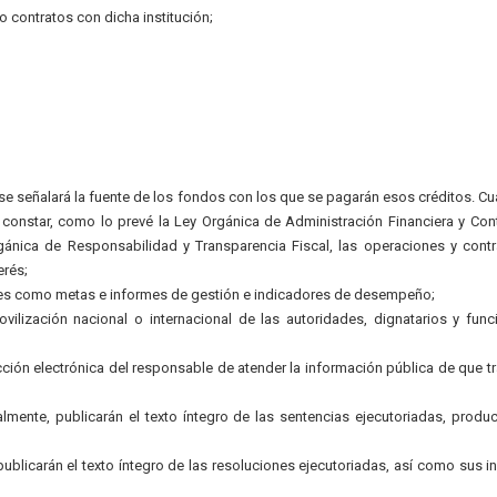
 contratos con dicha institución;
; se señalará la fuente de los fondos con los que se pagarán esos créditos. C
 constar, como lo prevé la Ley Orgánica de Administración Financiera y Cont
rgánica de Responsabilidad y Transparencia Fiscal, las operaciones y cont
erés;
les como metas e informes de gestión e indicadores de desempeño;
ovilización nacional o internacional de las autoridades, dignatarios y func
cción electrónica del responsable de atender la información pública de que tr
almente, publicarán el texto íntegro de las sentencias ejecutoriadas, produ
blicarán el texto íntegro de las resoluciones ejecutoriadas, así como sus i