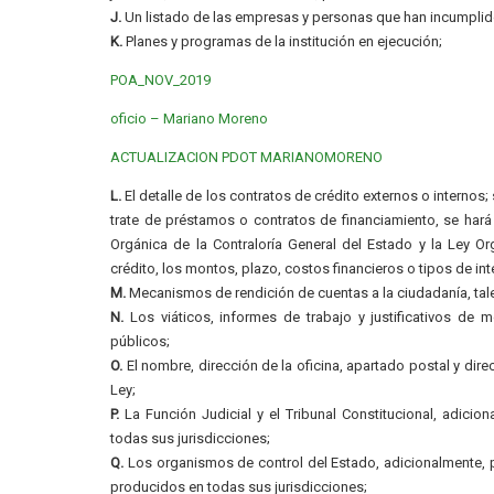
J.
Un listado de las empresas y personas que han incumplido
K.
Planes y programas de la institución en ejecución;
POA_NOV_2019
oficio – Mariano Moreno
ACTUALIZACION PDOT MARIANOMORENO
L.
El detalle de los contratos de crédito externos o internos
trate de préstamos o contratos de financiamiento, se hará
Orgánica de la Contraloría General del Estado y la Ley O
crédito, los montos, plazo, costos financieros o tipos de int
M.
Mecanismos de rendición de cuentas a la ciudadanía, ta
N.
Los viáticos, informes de trabajo y justificativos de m
públicos;
O.
El nombre, dirección de la oficina, apartado postal y dire
Ley;
P.
La Función Judicial y el Tribunal Constitucional, adicion
todas sus jurisdicciones;
Q.
Los organismos de control del Estado, adicionalmente, pu
producidos en todas sus jurisdicciones;