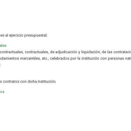
es al ejercicio presupuestal;
ales
ntractuales, contractuales, de adjudicación y liquidación, de las contratac
ndamientos mercantiles, etc., celebrados por la institución con personas nat
;
 contratos con dicha institución;
tos