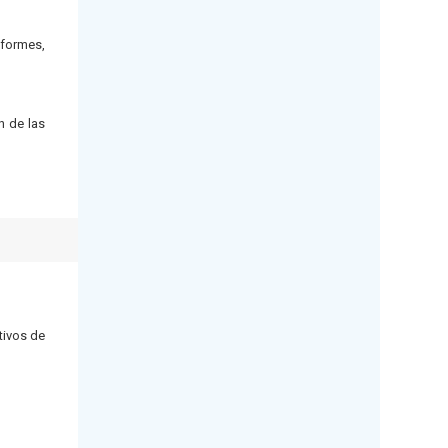
nformes,
n de las
tivos de