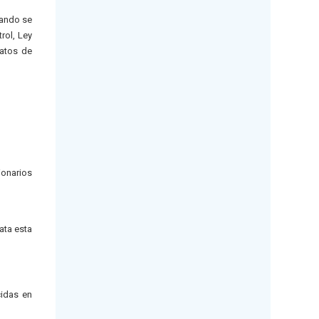
uando se
rol, Ley
ratos de
ionarios
ata esta
cidas en