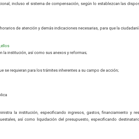
ional, incluso el sistema de compensación, según lo establezcan las dispo
, horarios de atención y demás indicaciones necesarias, para que la ciudadan
ellos
n la institución, así como sus anexos y reformas;
ue se requieran para los trámites inherentes a su campo de acción;
lica
istra la institución, especificando ingresos, gastos, financiamiento y re
estales, así como liquidación del presupuesto, especificando destinatari