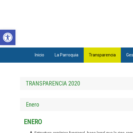
Abrir barra de herramientas
Inicio
La Parroquia
Transparencia
Ges
TRANSPARENCIA 2020
Enero
ENERO
A.
Estructura orgánica funcional, base legal que la rige, re