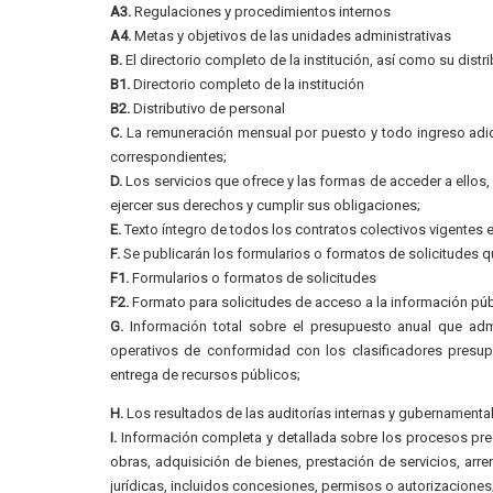
A3.
Regulaciones y procedimientos internos
A4.
Metas y objetivos de las unidades administrativas
B.
El directorio completo de la institución, así como su distr
B1.
Directorio completo de la institución
B2.
Distributivo de personal
C.
La remuneración mensual por puesto y todo ingreso adic
correspondientes;
D.
Los servicios que ofrece y las formas de acceder a ellos
ejercer sus derechos y cumplir sus obligaciones;
E.
Texto íntegro de todos los contratos colectivos vigentes e
F.
Se publicarán los formularios o formatos de solicitudes q
F1.
Formularios o formatos de solicitudes
F2.
Formato para solicitudes de acceso a la información púb
G.
Información total sobre el presupuesto anual que admin
operativos de conformidad con los clasificadores presupu
entrega de recursos públicos;
H.
Los resultados de las auditorías internas y gubernamental
I.
Información completa y detallada sobre los procesos preco
obras, adquisición de bienes, prestación de servicios, arre
jurídicas, incluidos concesiones, permisos o autorizaciones