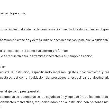
ibutivo de personal;
ional, incluso el sistema de compensación, según lo establezcan las dispo
, horarios de atención y demás indicaciones necesarias, para que la ciudadan
n la institución, así como sus anexos y reformas;
ue se requieran para los trámites inherentes a su campo de acción;
lica
istra la institución, especificando ingresos, gastos, financiamiento y re
estales, así como liquidación del presupuesto, especificando destinatari
es al ejercicio presupuestal;
ntractuales, contractuales, de adjudicación y liquidación, de las contratac
ndamientos mercantiles, etc., celebrados por la institución con personas nat
;