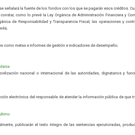
; se señalará la fuente de los fondos con los que se pagarán esos créditos. C
 constar, como lo prevé la Ley Orgánica de Administración Financiera y Cont
rgánica de Responsabilidad y Transparencia Fiscal, las operaciones y cont
erés;
les como metas e informes de gestión e indicadores de desempeño;
adania
ovilización nacional o internacional de las autoridades, dignatarios y func
cción electrónica del responsable de atender la información pública de que tr
ultimo
almente, publicarán el texto íntegro de las sentencias ejecutoriadas, produ