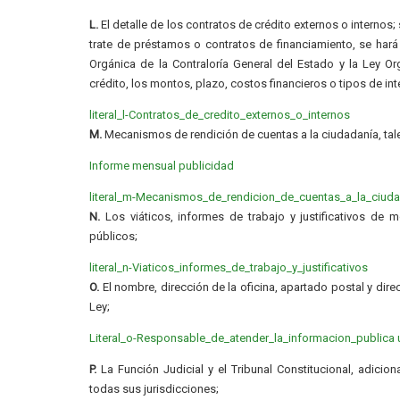
L.
El detalle de los contratos de crédito externos o internos
trate de préstamos o contratos de financiamiento, se hará
Orgánica de la Contraloría General del Estado y la Ley O
crédito, los montos, plazo, costos financieros o tipos de int
literal_l-Contratos_de_credito_externos_o_internos
M.
Mecanismos de rendición de cuentas a la ciudadanía, ta
Informe mensual publicidad
literal_m-Mecanismos_de_rendicion_de_cuentas_a_la_ciud
N.
Los viáticos, informes de trabajo y justificativos de m
públicos;
literal_n-Viaticos_informes_de_trabajo_y_justificativos
O.
El nombre, dirección de la oficina, apartado postal y dire
Ley;
Literal_o-Responsable_de_atender_la_informacion_publica 
P.
La Función Judicial y el Tribunal Constitucional, adicion
todas sus jurisdicciones;