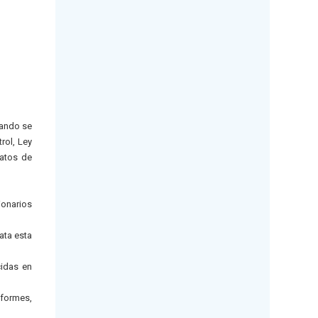
uando se
rol, Ley
ratos de
ionarios
ata esta
cidas en
nformes,