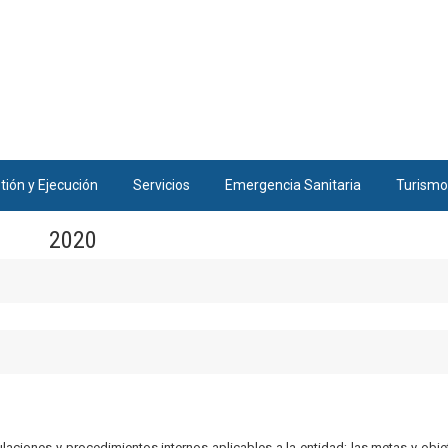
tión y Ejecución
Servicios
Emergencia Sanitaria
Turismo
2020
gulaciones y procedimientos internos aplicables a la entidad; las metas y obje