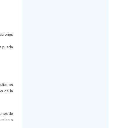
siciones
ía pueda
sultados
os de la
iones de
urales o