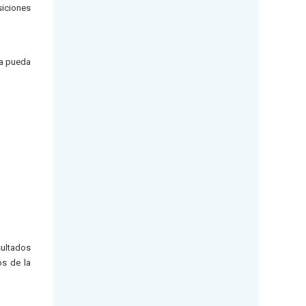
siciones
ía pueda
sultados
os de la