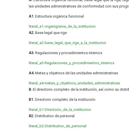
las unidades administrativas de conformidad con sus prog
A1.
Estructura orgánica funcional
literal_a1-organigrama_de_la_institucion
A2.
Base legal que rige
literal_a2-base_legal_que_rige_a_la_institucion
A3.
Regulaciones y procedimientos internos
literal_a3-Regulaciones_y_procedimientos_internos
A4.
Metas y objetivos de las unidades administrativas
literal_a4-metas_y_objetivos_unidades_administrativas
B.
El directorio completo de la institución, así como su distr
B1.
Directorio completo de la institución
literal_b1-Directorio_de_la_institucion
B2.
Distributivo de personal
literal_b2-Distributivo_de_personal