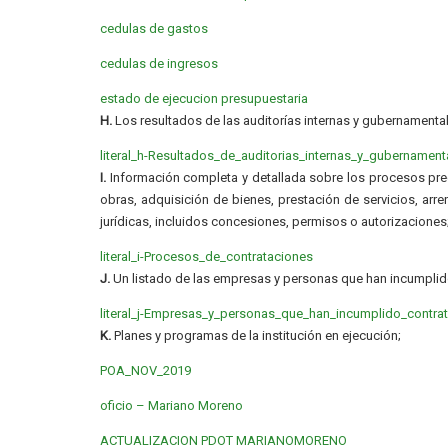
cedulas de gastos
cedulas de ingresos
estado de ejecucion presupuestaria
H.
Los resultados de las auditorías internas y gubernamental
literal_h-Resultados_de_auditorias_internas_y_gubernament
I.
Información completa y detallada sobre los procesos preco
obras, adquisición de bienes, prestación de servicios, arre
jurídicas, incluidos concesiones, permisos o autorizaciones
literal_i-Procesos_de_contrataciones
J.
Un listado de las empresas y personas que han incumplido
literal_j-Empresas_y_personas_que_han_incumplido_contra
K.
Planes y programas de la institución en ejecución;
POA_NOV_2019
oficio – Mariano Moreno
ACTUALIZACION PDOT MARIANOMORENO