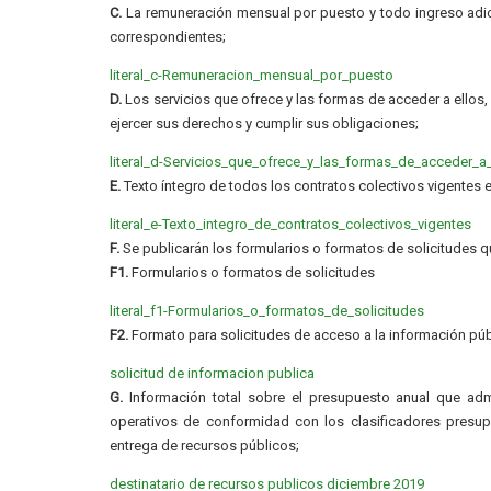
C.
La remuneración mensual por puesto y todo ingreso adic
correspondientes;
literal_c-Remuneracion_mensual_por_puesto
D.
Los servicios que ofrece y las formas de acceder a ellos
ejercer sus derechos y cumplir sus obligaciones;
literal_d-Servicios_que_ofrece_y_las_formas_de_acceder_a_
E.
Texto íntegro de todos los contratos colectivos vigentes e
literal_e-Texto_integro_de_contratos_colectivos_vigentes
F.
Se publicarán los formularios o formatos de solicitudes q
F1.
Formularios o formatos de solicitudes
literal_f1-Formularios_o_formatos_de_solicitudes
F2.
Formato para solicitudes de acceso a la información púb
solicitud de informacion publica
G.
Información total sobre el presupuesto anual que admin
operativos de conformidad con los clasificadores presupu
entrega de recursos públicos;
destinatario de recursos publicos diciembre 2019